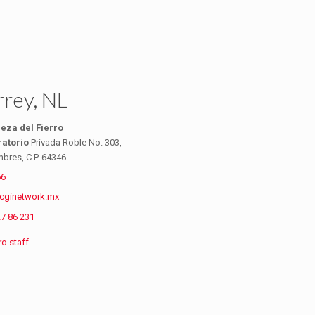
rey, NL
eza del Fierro
ratorio
Privada Roble No. 303,
mbres, C.P. 64346
66
cginetwork.mx
27 86 231
o staff