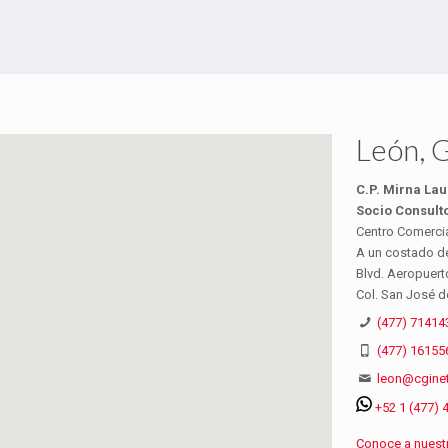
León, G
C.P. Mirna Lau
Socio Consult
Centro Comercia
A un costado de
Blvd. Aeropuert
Col. San José d
(477) 71414
(477) 16155
leon@cgine
+52 1 (477) 
Conoce a nuestr