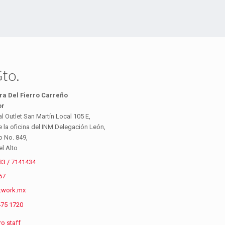
to.
ra Del Fierro Carreño
or
l Outlet San Martín Local 105 E,
 la oficina del INM Delegación León,
o No. 849,
el Alto
33 / 7141434
67
twork.mx
475 1720
o staff