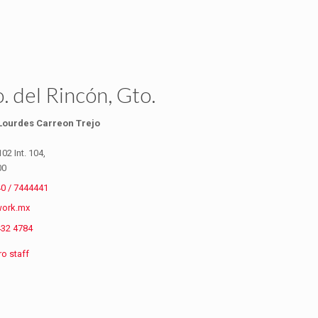
. del Rincón, Gto.
 Lourdes Carreon Trejo
02 Int. 104,
00
0 / 7444441
work.mx
432 4784
o staff