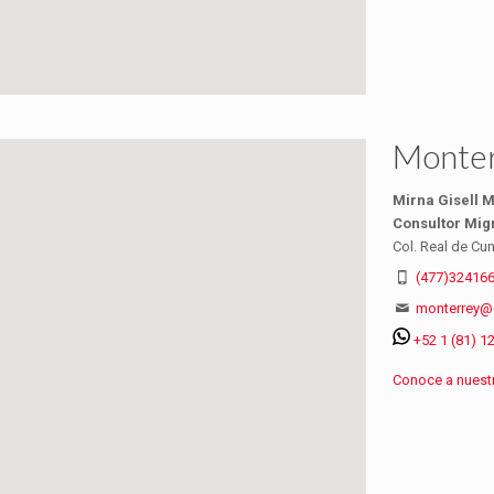
Monter
Mirna Gisell M
Consultor Mig
Col. Real de Cu
(477)32416
monterrey@
+52 1 (81) 1
Conoce a nuestr