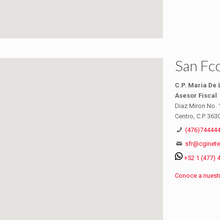
San Fco
C.P. Maria De
Asesor Fiscal
Diaz Miron No. 1
Centro, C.P. 363
(476)744444
sfr@cginet
+52 1 (477) 
Conoce a nuestr